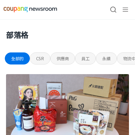
본문으로
건너뛰기
검색
메뉴
열기
部落格
全部的
CSR
供應商
員工
永續
物流