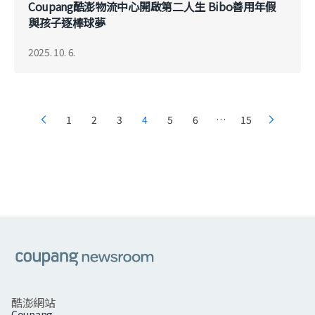
Coupang酷澎物流中心開啟第二人生 Bibo善用年假
與孩子逐棒球夢
2025. 10. 6.
Posts
1
2
3
4
5
6
…
15
이전
다음
페이지
페이지
pagination
쿠팡
酷澎網站
Coupang