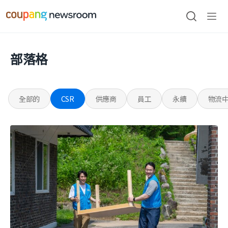
본문으로
건너뛰기
검색
메뉴
열기
部落格
全部的
CSR
供應商
員工
永續
物流