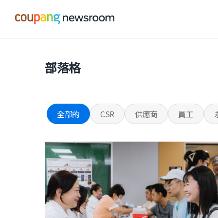
본문으로
건너뛰기
部落格
全部的
CSR
供應商
員工