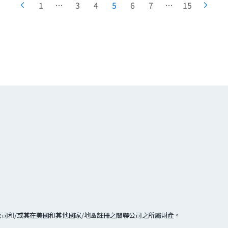
1
…
3
4
5
6
7
…
15
이전
다음
페이지
페이
司和/或其在美國和其他國家/地區註冊之關聯公司之所屬財產。