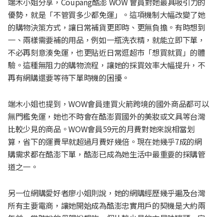
端木小姐分享，Coupang酷澎 WOW 會員對她最具吸引力的
優勢，就是「不管買多少都免運」。這項機制大幅改變了她
的購物決策方式，讓日常補貨更即時、更無負擔。有時想到
一、兩樣需要補的用品，例如一瓶洗衣精，就能立即下單，
不必再刻意湊免運，也更貼近日常逛超市「想買就買」的體
驗。這種無阻力的購物流程，讓她的採買效率大幅提升，不
再有網購還要等待下單時機的困擾。
端木小姐也提到，WOW會員連買火箭跨境的國外商品都可以
無門檻免運，她也不時會在酷澎買國外的美妝或文具等台灣
比較少見的商品。WOW會員59元的月費對她來說相當划
算，省下的運費早就超過月費好幾倍。現在她幾乎7成的網
購需求都在酷澎下單，酷澎已成為她生活中最重要的採購管
道之一。
另一位網購愛好者廖小姐則說，她的網購經歷幾乎遍及台灣
所有主要電商，讓她開始成為酷澎忠實用戶的契機是大約兩