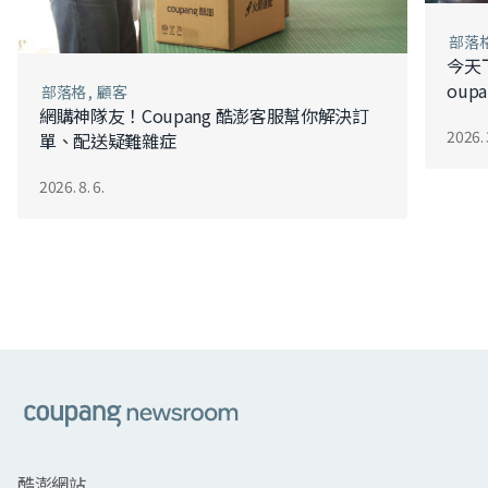
部落
今天
ou
部落格
顧客
網購神隊友！Coupang 酷澎客服幫你解決訂
2026. 
單、配送疑難雜症
2026. 8. 6.
쿠팡
酷澎網站