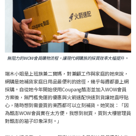
無阻力的WOW會員購物流程，讓現代網購族的採買效率大幅提升
。
端木小姐是上班族兼二寶媽，對兼顧工作與家庭的她來說，
網購是她補貨家庭日用品最便利的途徑，幾乎每週都要上網
採購。自從她今年開始使用Coupang酷澎並加入WOW會員
方案後，無門檻免運的優惠與火箭速配快速到貨讓她直呼貼
心，隨時想到需要買的東西都可以立刻補貨。她笑說：「因
為酷澎WOW會員實在太方便，我想到就買，買到大樓管理員
對酷澎的箱子印象深刻。」