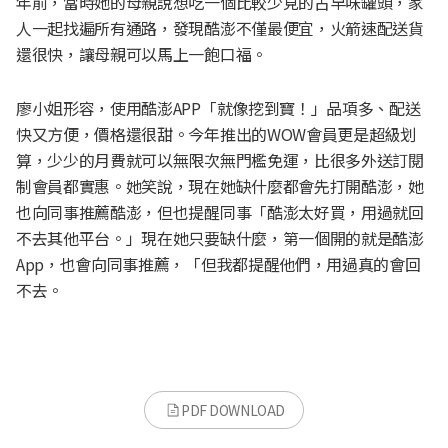
年前，當時她的母親說想吃一個比較少見的古早味罐頭，家
人一起找遍所有通路，發現酷澎不僅最便宜，火箭速配送貨
還很快，讓母親可以馬上一飽口福。
廖小姐形容，使用酷澎APP「就像挖到寶！」品項多、配送
快又方便，價格還很甜。今年推出的WOW會員更是超級划
算，少少的月費就可以無限次無門檻免運，比很多外送訂閱
制會員都實惠。她笑說，現在她缺什麼都會先打開酷澎，她
也向同事推薦酷澎，但也提醒同事「酷澎太好買，用過就回
不去其他平台。」現在她只要缺什麼，第一個開的就是酷澎
App，也會向同事推薦，「但我都提醒他們，用過真的會回
不去。
PDF DOWNLOAD