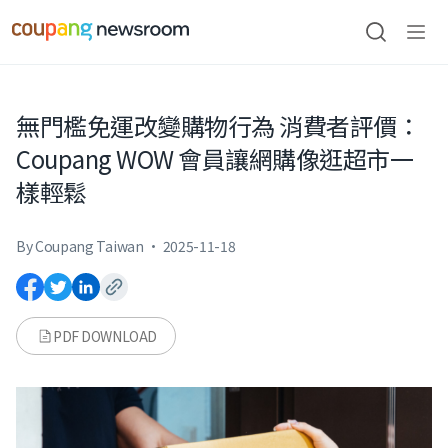
본문으로
건너뛰기
검색
메뉴
열기
無門檻免運改變購物行為 消費者評價：
Coupang WOW 會員讓網購像逛超市一
樣輕鬆
By Coupang Taiwan
·
2025-11-18
PDF DOWNLOAD