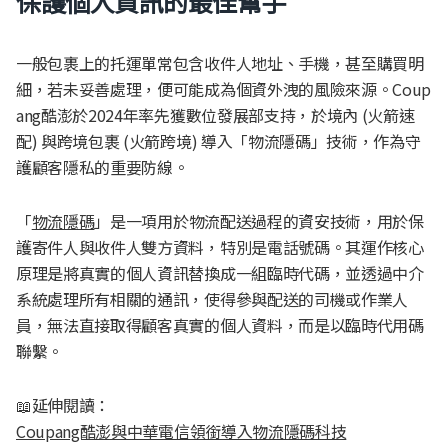
保護個人資訊的最佳幫手
一般包裹上的托運單常包含收件人地址、手機，甚至購買明
細，若未妥善處理，便可能成為個資外洩的風險來源。Coup
ang酷澎於2024年率先獲數位發展部支持，於境內 (火箭速
配) 與跨境包裹 (火箭跨境) 導入「物流隱碼」技術，作為守
護顧客隱私的重要防線。
「
物流隱碼
」是一項用於物流配送過程的資安技術，用於保
護寄件人與收件人雙方資料，特別是電話號碼。其運作核心
原理是將真實的個人資訊替換成一組臨時代碼，並透過中介
系統處理所有相關的通訊，使得參與配送的司機或作業人
員，無法直接取得顧客真實的個人資料，而是以臨時代用碼
聯繫。
📖延伸閱讀：
Coupang酷澎與中華電信領銜導入物流隱碼科技