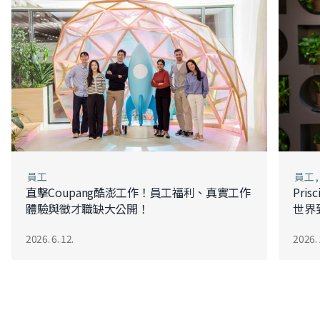
員工
員工
直擊Coupang酷澎工作！員工福利、真實工作
Pri
體驗與徵才職缺大公開！
世界
2026. 6. 12.
2026. 