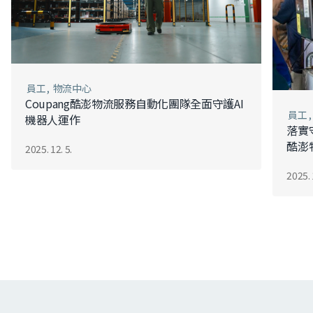
員工
物流中心
Coupang酷澎物流服務自動化團隊全面守護AI
員工
機器人運作
落實
酷澎
2025. 12. 5.
2025. 
쿠팡