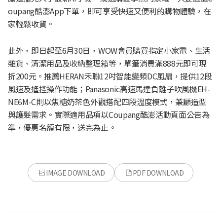
oupang酷澎App下單，即可享受快速又便利的購物體驗，在
家輕鬆收貨。
此外，即日起至6月30日，WOW會員購買指定小家電、生活
雜貨、清潔用品及收納整理箱等，單筆消費滿888元即可現
折200元。推薦HERAN禾聯12吋智能變頻DC風扇，提供12段
風速及遙控操作功能；Panasonic高速馬達負離子吹風機EH-
NE6M-C則以焦糖奶茶色外觀搭配四段溫度模式，兼顧造型
與護髮需求。實際適用品項以Coupang酷澎活動頁面公告為
準，優惠名額有限，送完為止。
IMAGE DOWNLOAD
PDF DOWNLOAD