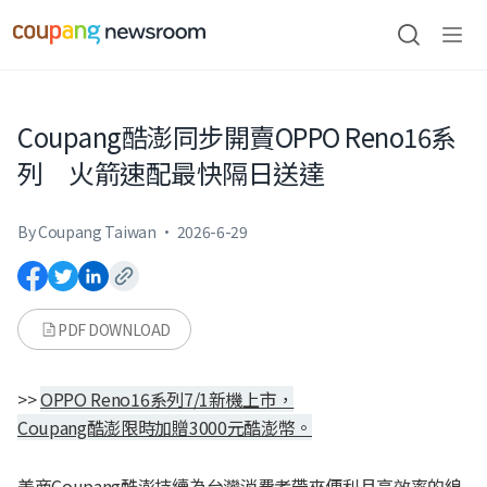
본문으로
건너뛰기
검색
메뉴
열기
Coupang酷澎同步開賣OPPO Reno16系
列 火箭速配最快隔日送達
By Coupang Taiwan
·
2026-6-29
PDF DOWNLOAD
>>
OPPO Reno16系列7/1新機上市，
Coupang酷澎限時加贈3000元酷澎幣。
美商Coupang酷澎持續為台灣消費者帶來便利且高效率的線