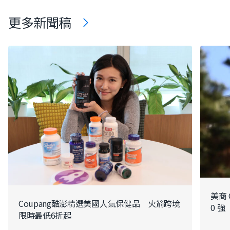
更多新聞稿
美商 
Coupang酷澎精選美國人氣保健品 火箭跨境
0 強
限時最低6折起