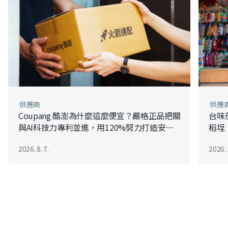
供應商
供應
Coupang 酷澎為什麼這麼便宜？嚴格正品把關
台味
與AI科技​​​​力​​專利並進​​，​​用120%努力打造安心
稻埕
好品質​拒絕假貨
2026. 8. 7.
2026. 