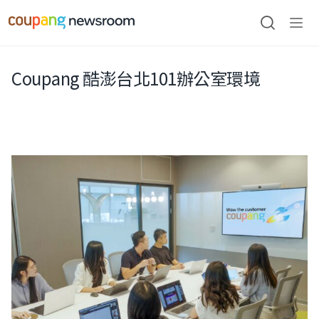
본문으로
건너뛰기
검색
메뉴
열기
Coupang 酷澎台北101辦公室環境