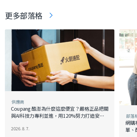
更多部落格
供應商
Coupang 酷澎為什麼這麼便宜？嚴格正品把關
與AI科技​​​​力​​專利並進​​，​​用120%努力打造安心
部落
好品質​拒絕假貨
網購
2026. 8. 7.
單、