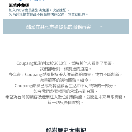
無條件免運
加入WOW會員告別湊免運，火箭速配、
火箭跨境優質選品不限金額快速配送，想買就能買。
酷澎在其他市場提供的服務內容
Coupang酷澎創立於2010年，當時其他人看到了阻礙，
我們卻看到一條前進的道路。
多年來，Coupang酷澎抱持著大膽前衛的願景，致力不斷創新，
完善顧客的購物體驗。如今，
Coupang酷澎已成為韓國顧客生活中不可或缺的一部分。
如今我們帶著相同的承諾來到台灣，
希望為台灣的顧客及產業注入數位創新動能，並開創未來無限商務，
這一切只是剛開始。
酷澎歷史大事記